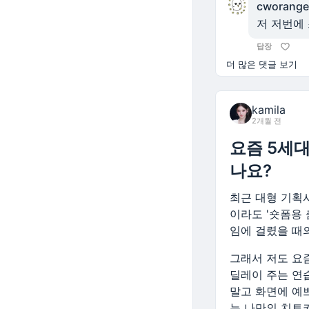
cworange
저 저번에
답장
더 많은 댓글 보기
kamila
2개월 전
요즘 5세대
나요?
최근 대형 기획
이라도 '숏폼용
임에 걸렸을 때
그래서 저도 요
딜레이 주는 연
말고 화면에 예
는 나만의 치트키