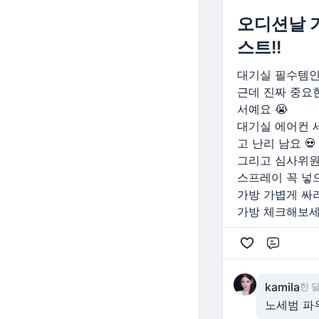
오디션날 가
스트!!
대기실 필수템인
근데 진짜 중요
서예요 😭
대기실 에어컨 
고 난리 남요 💀
그리고 심사위원
스프레이 꼭 넣
가방 가볍게 싸
가방 체크해보세
댓글
kamila
한 달
노세범 파