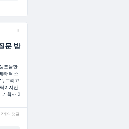
질문 받
망생분들한
카메라 테스
", 그리고
실력이지만
 기획사 2
2개의 댓글