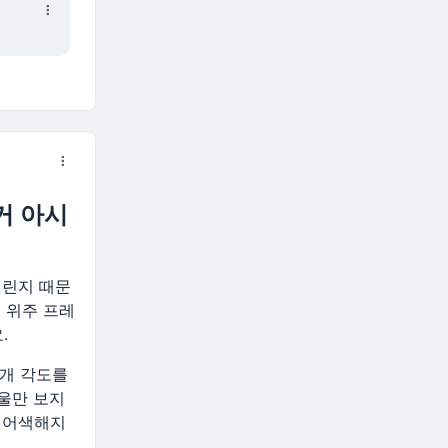
거 아시
챌린지 때문
 위주 프레
.
고개 각도를
거울만 보지
안 어색해지