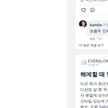
댓글
kamila
2개
숏폼두 진
답장
더 많은 댓글 보기
EVERGLO
2개월 전
헤메할 때
이건 제가 최근
디션장 갈 땐 
서 뽀얗게 보이
스타일 있는데 
혀요. 요즘 5세