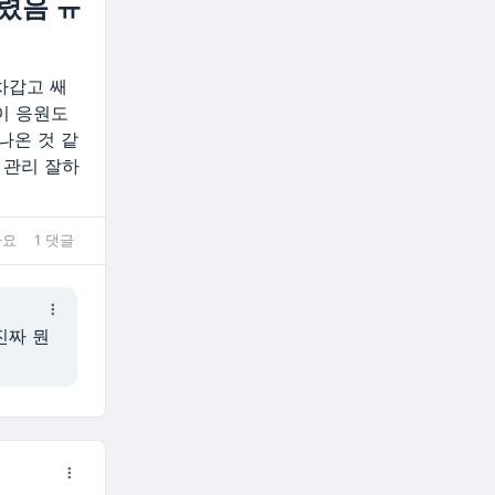
렸음 ㅠ
차갑고 쌔
이 응원도
나온 것 같
 관리 잘하
아요
1 댓글
진짜 뭔