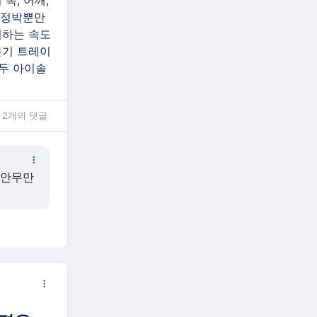
목, 어깨,
고 정박뿐만
피하는 속도
본기 트레이
에두 아이솔
2개의 댓글
 안무만