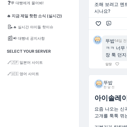
❓
💬 대빵에게 물어봐!
조해 보려고 멘
시나요?
🔥 지금 제일 핫한 소식 (실시간)
댓글
📝
🔥 실시간 아이돌 핫이슈
📰
📢 대빵네 공지사항
뚜밥
14일 전
ㅋㅋ 너무
SELECT YOUR SERVER
장 툭 던
🔗
🇯🇵 일본어 사이트
답장
🔗
🇺🇸 영어 사이트
뚜밥
한 달 전
아이솔레이
요즘 나오는 신
고개를 툭툭 꺾