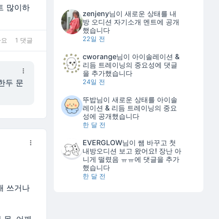
트 많이하
zenjeny
님이 새로운 상태를
내
방 오디션 자기소개 멘트
에 공개
했습니다
22일 전
아요
1 댓글
cworange
님이
아이솔레이션 &
리듬 트레이닝의 중요성
에 댓글
을 추가했습니다
한두 문
24일 전
뚜밥
님이 새로운 상태를
아이솔
레이션 & 리듬 트레이닝의 중요
성
에 공개했습니다
한 달 전
EVERGLOW
님이
쌤 바꾸고 첫
내방오디션 보고 왔어요! 장난 아
니게 떨렸음 ㅠㅠ
에 댓글을 추가
했습니다
한 달 전
개 쓰거나