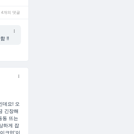
4개의 댓글
 !!
인데요! 오
끔 긴장해
동동 뜨는
상하게 잡
메이크업'이