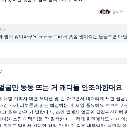
5 좋아요
월 전
짜 쉽지 않더라구요 ㅠㅠㅠ 그래서 숏폼 많이찍는 돌들보면 대단함
W
 얼굴만 동동 뜨는 거 캐디들 안조아한대요
에 대형 기획사 대면 오디션 몇 번 가보면서 뼈저리게 느낀 꿀팁
무조건 자기 피부톤에 맞는 화장하는 게 제일 중요해요 ㅋㅋㅋ 가
려고 호수 밝은 거 발랐다가, 조명 밑에서 얼굴만 달걀귀신처럼 
캐디(캐스팅 디렉터)들 딱 질색함 ㄷㄷ 캠테 화면에서도 ㄹㅇ 이
대 트렌드 맞춰서 최대한 화장 안 한 것 같은 내추럴한 '클린걸 