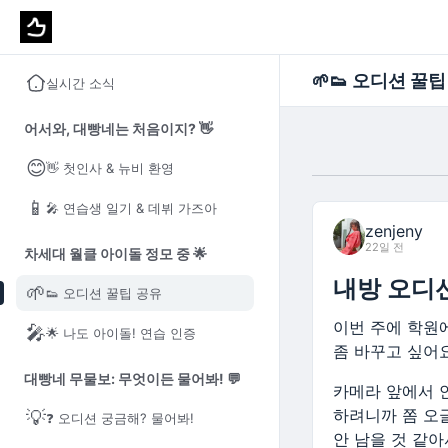
🌱
👟 오디션 꿀팁
실시간 소식
어서와, 대빵네는 처음이지? 👋
😊
👋 첫인사 & 뉴비 환영
📱
🎤 연습생 일기 & 데뷔 가즈아
zenjeny
22일 전
차세대 월클 아이돌 정모 중 🌟
내방 오디
🌱
👟 오디션 꿀팁 공유
이번 주에 학원
🎤
🌟 나도 아이돌! 연습 인증
좀 바꾸고 싶어요
대빵네 무물보: 무엇이든 물어봐! 💬
카메라 앞에서 
하려니까 쫌 오
💡
❓ 오디션 궁금해? 물어봐!
안 남을 것 같