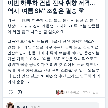
이번 하투하 컨셉 진짜 취향 저격...
역시 '여름 SM' 조합은 필승 💛
와우... 이번에 하투하 컨셉 보신 분?! 저 완전 입 틀 막
했잖아요 ㅠㅠ 진짜 레몬탱 그 자체 🍋 톡 쏘는 상큼함
이 화면 뚫고 나오는 줄 알았어요!
그동안 보여줬던 무드랑 다르게 완전 청량함 맥스인
컨셉이라 개인적으로 너무너무 마음에 들고 신선해요.
연습하면서 힘들 때마다 뮤비 보는데 비타민 충전되는
기분 가득 fr ⚡️ 역시 '여름+SM' 조합은 역사적으로도
영원한 필승 공식이자 진리인 것 같아요 ㅠㅠ 저도 나
중에 이런 청량 보스 컨셉 완벽 소화할 수 있게 오늘부
터 표정 연습 갈고닦아야겠습니다! 코레오 연구하러 가
야지 총총..🐾
4 좋아요
3개의 댓글
댓글
WISH_
1개월 전