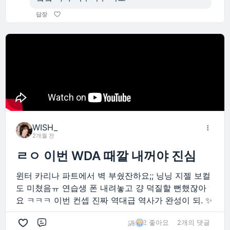
답장
WISH_
2개월 전
ㄹㅇ 이번 WDA 때깔 내꺼야 진심
윈터 카리나 파트에서 벽 부쉈잔하요;; 닝닝 지젤 보컬
도 미쳤음ㅠ 연습생 폰 내려놓고 걍 덕질할 뻔했잖아
요 ㅋㅋㅋ 이번 컨셉 진짜 역대급 역사가 완성이 되. ✨
2 좋아요
2개의 댓글
댓글