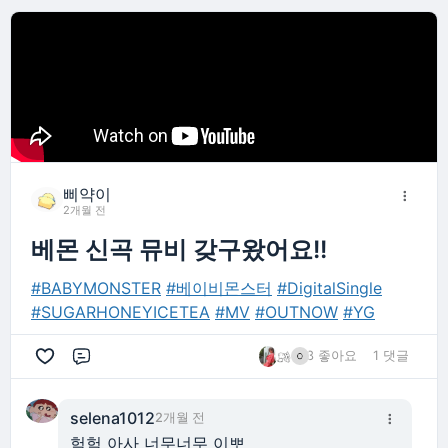
삐약이
2개월 전
베몬 신곡 뮤비 갖구왔어요!!
#BABYMONSTER
#베이비몬스터
#DigitalSingle
#SUGARHONEYICETEA
#MV
#OUTNOW
#YG
3 좋아요
1 댓글
댓글
selena1012
2개월 전
헠헠 아사 너무너무 이뽀