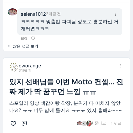
selena1012
2개월 전
ㅋㅋㅋㅋㅋ 맞춤법 파괴될 정도로 흥분하신 거
개커엽ㅋㅋㅋ
답장
더 많은 댓글 보기
cworange
3개월 전
있지 선배님들 이번 Motto 컨셉... 진
짜 제가 딱 꿈꾸던 느낌 ㅠㅠ
스포일러 영상 색감이랑 착장, 분위기 다 미치지 않았
나요? ㅠㅠ 너무 맘에 들어요 ㅠㅠㅠ 있지 흥해라~~~
4 좋아요
1 댓글
댓글