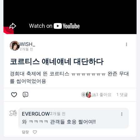
WISH_
2개월 전
코르티스 얘네얘네 대단하다
경희대 축제에 뜬 코르티스 ㅠㅠㅠㅠㅠㅠㅠ 완죤 무대
를 씹어먹었어용
3 좋아요
1 댓글
댓글
EVERGLOW
2개월 전
와 ㅋㅋㅋㅋ 관객들 호응 쩔어여!!
답장