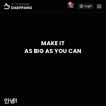
0
cart
Login
MAKE IT
AS BIG AS YOU CAN
안녕!